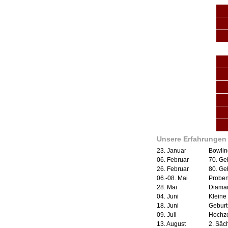
Unsere Erfahrungen 
23. Januar
Bowlin
06. Februar
70. Ge
26. Februar
80. Ge
06.-08. Mai
Proben
28. Mai
Diaman
04. Juni
Kleine
18. Juni
Geburt
09. Juli
Hochze
13. August
2. Säc