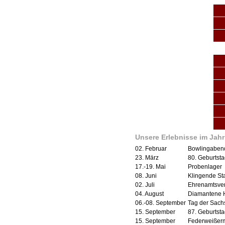
Unsere Erlebnisse im Jahr
02. Februar
Bowlingabend
23. März
80. Geburtst
17.-19. Mai
Probenlager
08. Juni
Klingende St
02. Juli
Ehrenamtsver
04. August
Diamantene H
06.-08. September
Tag der Sach
15. September
87. Geburtstag
15. September
Federweißerme