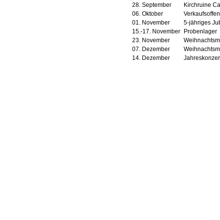
28. September
Kirchruine Ca
06. Oktober
Verkaufsoffe
01. November
5-jähriges J
15.-17. November
Probenlager
23. November
Weihnachtsma
07. Dezember
Weihnachtsma
14. Dezember
Jahreskonzert