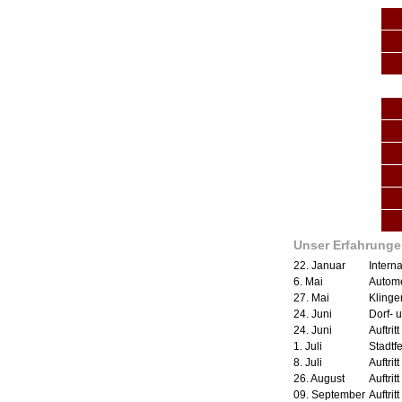
Unser Erfahrunge
22. Januar
Intern
6. Mai
Autome
27. Mai
Klinge
24. Juni
Dorf- 
24. Juni
Auftrit
1. Juli
Stadtf
8. Juli
Auftri
26. August
Auftrit
09. September
Auftrit